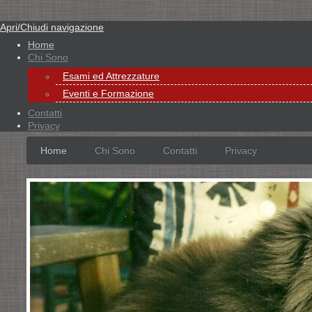
Apri/Chiudi navigazione
Home
Chi Sono
Esami ed Attrezzature
Eventi e Formazione
Contatti
Privacy
Home
Chi Sono
Contatti
Privacy