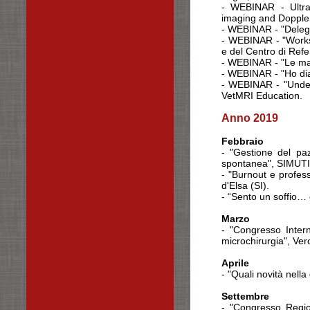
- WEBINAR - Ultras
imaging and Doppler
- WEBINAR - "Delega
- WEBINAR - "Worksh
e del Centro di Refe
- WEBINAR - "Le mas
- WEBINAR - "Ho dia
- WEBINAR - "Under
VetMRI Education.
Anno 2019
Febbraio
- "Gestione del paz
spontanea", SIMUT
- "Burnout e profes
d'Elsa (SI).
- “Sento un soffio…
Marzo
- "Congresso Inter
microchirurgia", Ver
Aprile
- "Quali novità nell
Settembre
- "Congresso Region