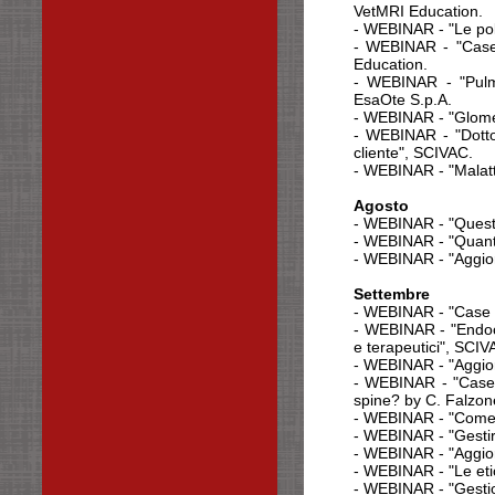
VetMRI Education.
-
WEBINAR - "Le pol
- WEBINAR - "Case 
Education.
-
WEBINAR - "Pulmon
EsaOte S.p.A.
- WEBINAR - "Glomer
- WEBINAR - "Dottor
cliente", SCIVAC.
- WEBINAR - "Malatt
Agosto
- WEBINAR - "Questio
- WEBINAR - "Quanto 
- WEBINAR - "Aggior
Settembre
- WEBINAR - "Case o
- WEBINAR - "Endocr
e terapeutici
", SCIV
- WEBINAR - "Aggior
- WEBINAR - "Case o
spine? by C. Falzon
- WEBINAR - "Come e
- WEBINAR - "Gestire
- WEBINAR - "Aggiorn
- WEBINAR - "Le eti
- WEBINAR - "Gestion