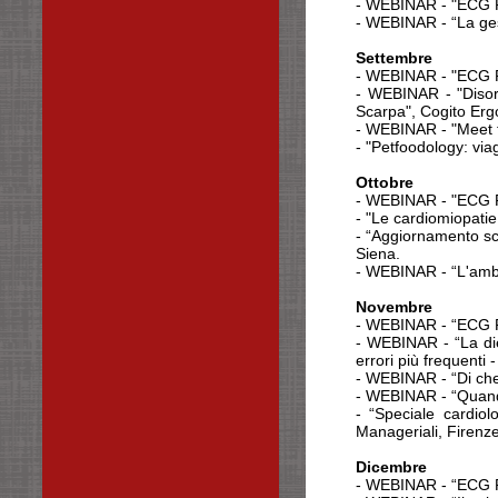
- WEBINAR - "ECG R
- WEBINAR - “La ges
Settembre
- WEBINAR - "ECG Re
- WEBINAR - "Disord
Scarpa", Cogito Erg
- WEBINAR - "Meet t
- "Petfoodology: via
Ottobre
- WEBINAR - "ECG R
- "Le cardiomiopatie 
- “Aggiornamento scie
Siena.
- WEBINAR - “L'ambu
Novembre
- WEBINAR - “ECG R
- WEBINAR - “La diet
errori più frequenti 
- WEBINAR - “Di che
- WEBINAR - “Quando 
- “Speciale cardiol
Manageriali, Firenze
Dicembre
- WEBINAR - “ECG R