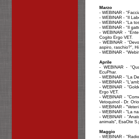
Marzo
- WEBINAR - “Facciam
- WEBINAR - “Il Labo
- WEBINAR - “La tos
- WEBINAR - “Il gat
- WEBINAR - “Entero
Cogito Ergo VET.
- WEBINAR - “Devo r
aspiro, raschio?”, Hil
- WEBINAR - “Webina
Aprile
- WEBINAR - “Quadr
EcuPhar.
- WEBINAR - “La De
- WEBINAR - “L'amb
- WEBINAR - "Golden
Ergo VET.
- WEBINAR - "Come o
Vetoquinol - Dr. Or
- WEBINAR - "Veterin
- WEBINAR - "La nasci
- WEBINAR - "Anatom
animals", EsaOte S.
Maggio
- WEBINAR - "Radiolo