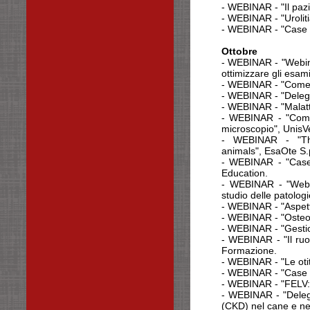
-
WEBINAR - "Il pazi
- WEBINAR - "Urolit
- WEBINAR - "Case o
Ottobre
-
WEBINAR - "Webina
ottimizzare gli esam
- WEBINAR - "Come i
- WEBINAR - "Delega
- WEBINAR - "Malatti
- WEBINAR - "Come 
microscopio", UnisV
- WEBINAR - "Th
animals",
EsaOte S.
- WEBINAR - "Case 
Education.
- WEBINAR - "Webca
studio delle patologi
- WEBINAR - "Aspet
- WEBINAR - "Osteoar
- WEBINAR - "Gestion
- WEBINAR - "Il ruol
Formazione.
- WEBINAR - "Le otit
- WEBINAR - "Case 
- WEBINAR - "FELV: 
- WEBINAR - "Deleg
(CKD) nel cane e ne