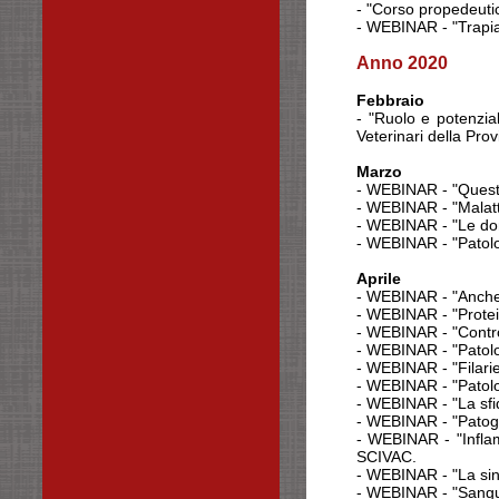
- "Corso propedeuti
- WEBINAR - "Trapia
Anno 2020
Febbraio
- "Ruolo e potenzial
Veterinari della Prov
Marzo
- WEBINAR - "Questi
-
WEBINAR
- "Malat
-
WEBINAR
- "Le d
-
WEBINAR
- "Patol
Aprile
-
WEBINAR
- "Anche
-
WEBINAR
- "Prote
-
WEBINAR
- "Contr
-
WEBINAR
- "Patol
-
WEBINAR
- "Filar
-
WEBINAR
- "Patol
-
WEBINAR
- "La sf
- WEBINAR - "Patoge
- WEBINAR - "Infla
SCIVAC.
- WEBINAR - "La sin
- WEBINAR - "
Sangu