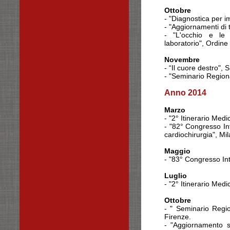
Ottobre
- "Diagnostica per 
- "Aggiornamenti di 
- "L'occhio e le 
laboratorio",
Ordine 
Novembre
- “Il cuore destro"
- "Seminario Region
Anno 2014
Marzo
- "2° Itinerario Med
- "82° Congresso In
cardiochirurgia", Mi
Maggio
- "83° Congresso In
Luglio
- "2° Itinerario Med
Ottobre
- " Seminario Regio
Firenze.
- "Aggiornamento su