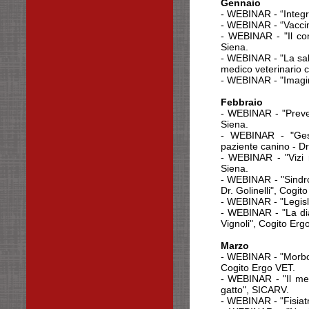
Gennaio
- WEBINAR - “Integri
- WEBINAR - “Vaccina
- WEBINAR - "Il con
Siena.
- WEBINAR - "La salu
medico veterinario 
- WEBINAR - "Imagin
Febbraio
- WEBINAR - "Prevent
Siena.
- WEBINAR - "Gesti
paziente canino - Dr
- WEBINAR - "Vizi r
Siena.
- WEBINAR - "Sindro
Dr. Golinelli", Cogit
- WEBINAR - "Legisla
- WEBINAR - "La dia
Vignoli", Cogito Erg
Marzo
- WEBINAR - "Morbo 
Cogito Ergo VET.
- WEBINAR - "Il met
gatto", SICARV.
- WEBINAR - "Fisiat