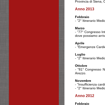
Provincia di Siena, C
Anno 2013
Febbraio
- "2° Itinerario Med
Marzo
- "77° Congresso In
dove possiamo arriv
Aprile
- "Emergenze Cardi
Luglio
- "2° Itinerario Med
Ottobre
- "81° Congresso Na
Arezzo.
Novembre
- "Insufficienza car
- "2° Itinerario Med
Anno 2012
Febbraio