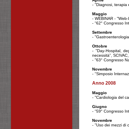
Aprile
- "Diagnosi, terapia
Maggio
-
WEBINAR
- "Web-
- “62° Congresso In
Settembre
- "Gastroenterologia
Ottobre
- "Day-Hospital, de
necessità”, SCIVAC
- "63° Congresso Na
Novembre
- “Simposio Internaz
Anno 2008
Maggio
- "Cardiologia del c
Giugno
- “59° Congresso In
Novembre
- "Uso dei mezzi di 