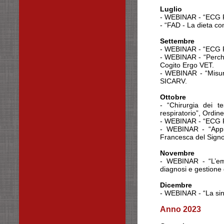
Luglio
- WEBINAR - “ECG R
- “FAD - La dieta co
Settembre
- WEBINAR - “ECG R
- WEBINAR - “Perché
Cogito Ergo VET.
- WEBINAR - “Misure
SICARV.
Ottobre
- “Chirurgia dei t
respiratorio”, Ordine
- WEBINAR - “ECG R
- WEBINAR - “Approc
Francesca del Signo
Novembre
- WEBINAR - “L’ema
diagnosi e gestione
Dicembre
- WEBINAR - “La sinc
Anno 2023