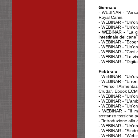
Gennaio
- WEBINAR - "Versam
Royal Canin.
- WEBINAR - "Un'ora
- WEBINAR - "Un'ora c
- WEBINAR - "La ges
intestinale del cane
- WEBINAR - "Ecogra
- WEBINAR - "Un'ora 
- WEBINAR - "Casi cl
- WEBINAR - "La visi
- WEBINAR - "Digit
Febbraio
- WEBINAR - "Un'ora 
- WEBINAR - "Errori i
- "Verso l'Alimenta
Cruda", Ebook ECM
- WEBINAR - "Un'ora 
- WEBINAR - "L'ambu
- WEBINAR - "Un'ora 
- WEBINAR - "Il mio
sostanze tossiche pe
- "Introduzione alla
- WEBINAR - "Un'ora
- WEBINAR - "Sindro
- WEBINAR - "Webina