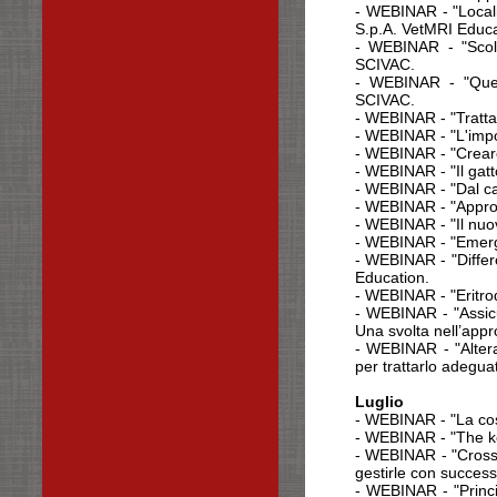
- WEBINAR - "Locali
S.p.A. VetMRI Educa
-
WEBINAR - "Scolo 
SCIVAC.
- WEBINAR - "Ques
SCIVAC.
- WEBINAR - "Tratta
- WEBINAR - "L'impo
- WEBINAR - "Creare 
- WEBINAR - "Il gatt
- WEBINAR - "Dal cas
- WEBINAR - "Approcc
- WEBINAR - "Il nuov
- WEBINAR - "Emerge
- WEBINAR - "Differ
Education.
-
WEBINAR - "Eritrode
- WEBINAR - "Assicu
Una svolta nell’appr
- WEBINAR - "Altera
per trattarlo adegu
Luglio
- WEBINAR - "La cos
- WEBINAR - "The ke
- WEBINAR - "Cross-
gestirle con succes
- WEBINAR - "Princ