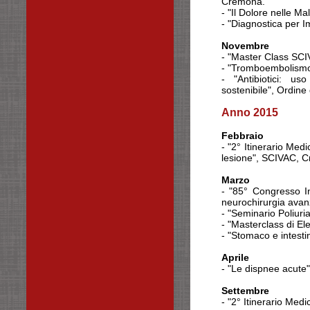
Cremona.
- "Il Dolore nelle M
- "Diagnostica per 
Novembre
- "Master Class SCIV
- "Tromboembolismo:
- "Antibiotici: u
sostenibile", Ordine 
Anno 2015
Febbraio
- "2° Itinerario Med
lesione", SCIVAC, 
Marzo
- "85° Congresso In
neurochirurgia avan
- "Seminario Poliuri
-
"Masterclass di Ele
-
"Stomaco e intesti
Aprile
- "Le dispnee acut
Settembre
- "2° Itinerario Med