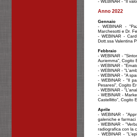
- WEBINAR - “Il valo
Anno 2022
Gennaio
- WEBINAR - "Pazie
Marchesotti e Dr. Fe
- WEBINAR - Cardio
Dott.ssa Valentina P
Febbraio
- WEBINAR - "Sintomi
Auriemma", Cogito 
- WEBINAR - "Ematolo
- WEBINAR - "L'ambu
- WEBINAR - "A spass
- WEBINAR - "Il paz
Pesaresi", Cogito E
- WEBINAR - "L'anal
- WEBINAR - Markers
Castellitto”, Cogito
Aprile
- WEBINAR - "Approf
galeniche e farmaci 
- WEBINAR - "Verba 
radiografica con la c
- WEBINAR - "L'epid