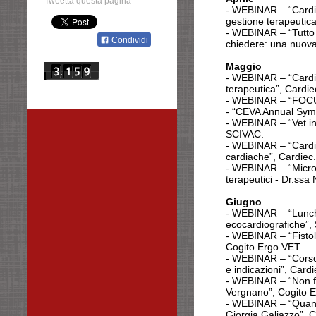
Tweetta questa pagina
- WEBINAR – “Cardiec
gestione terapeutica
-
WEBINAR – “Tutto q
Condividi
chiedere: una nuova
Maggio
- WEBINAR – “Cardie
terapeutica”, Cardie
- WEBINAR – “FOCUS
- “CEVA Annual Symp
-
WEBINAR – “Vet in 
SCIVAC.
- WEBINAR – “Cardiec
cardiache”, Cardiec.
- WEBINAR – “Microb
terapeutici - Dr.ssa 
Giugno
- WEBINAR – “Lunch 
ecocardiografiche”,
- WEBINAR – “Fistole
Cogito Ergo VET.
- WEBINAR – “Corso o
e indicazioni”, Cardi
- WEBINAR – “Non far
Vergnano”, Cogito 
- WEBINAR – “Quando 
Giorgia Galiazzo”, 