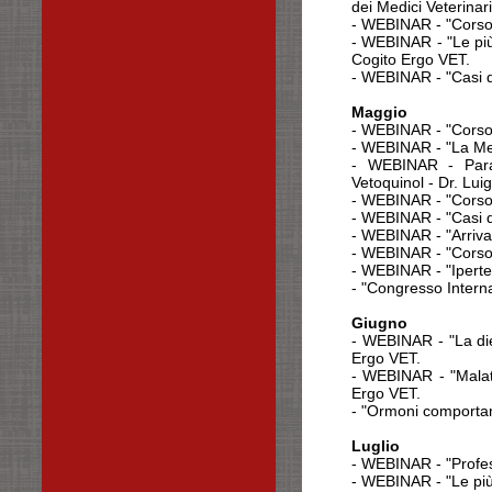
dei Medici Veterinar
- WEBINAR - "Corso 
- WEBINAR - "Le più 
Cogito Ergo VET.
- WEBINAR - "Casi d
Maggio
- WEBINAR - "Corso 
- WEBINAR - "La Me
- WEBINAR - Paras
Vetoquinol - Dr. Lui
- WEBINAR - "Corso 
- WEBINAR - "Casi di
- WEBINAR - "Arriva 
- WEBINAR - "Corso 
- WEBINAR - "Ipert
- "Congresso Intern
Giugno
- WEBINAR - "La diet
Ergo VET.
- WEBINAR - "Malatti
Ergo VET.
- "Ormoni comportam
Luglio
- WEBINAR - "Profes
- WEBINAR - "Le più 