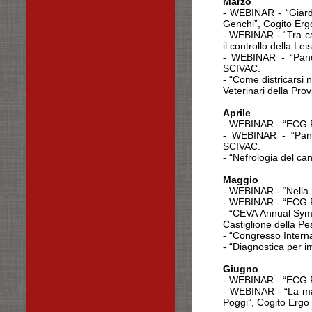
Marzo
- WEBINAR - “Giardi
Genchi”, Cogito Erg
- WEBINAR - “Tra camb
il controllo della Le
- WEBINAR - “Pancr
SCIVAC.
- “Come districarsi n
Veterinari della Prov
Aprile
- WEBINAR - “ECG R
- WEBINAR - “Pancr
SCIVAC.
- “Nefrologia del can
Maggio
- WEBINAR - “Nella 
- WEBINAR - “ECG R
- “CEVA Annual Sympo
Castiglione della Pe
- “Congresso Intern
- “Diagnostica per i
Giugno
- WEBINAR - “ECG Re
- WEBINAR - “La mal
Poggi”, Cogito Ergo