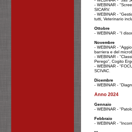
- WEBINAR - “Jas Se
- WEBINAR - “Screeni
SICARV.
- WEBINAR - “Gestio
tutti, Veterinario i
Ottobre
-
WEBINAR - “I disor
Novembre
-
WEBINAR - “Aggiorn
barriera e del micr
- WEBINAR - “Classi
Perego”, Cogito Erg
- WEBINAR - “FOCUS 
SCIVAC.
Dicembre
- WEBINAR - “Diagnosi
Anno 2024
Gennaio
- WEBINAR - “Patolog
Febbraio
- WEBINAR - “Incon