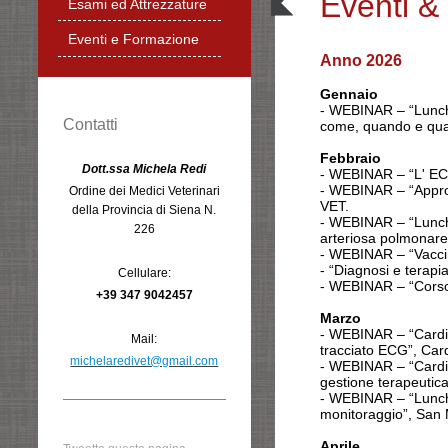
Eventi &
Esami ed Attrezzature
Eventi e Formazione
Anno 2026
Gennaio
- WEBINAR – “Lunch 
Contatti
come, quando e qual
Febbraio
Dott.ssa Michela Redi
- WEBINAR – “L' ECG 
- WEBINAR – “Approc
Ordine dei Medici Veterinari
VET.
della Provincia di Siena N.
- WEBINAR – “Lunch 
226
arteriosa polmonare
-
WEBINAR – “Vacci
-
“
Diagnosi e terapi
Cellulare:
-
WEBINAR – “Corso
+39 347 9042457
Marzo
- WEBINAR – “Cardiec
Mail:
tracciato ECG”, Car
michelaredivet@gmail.com
- WEBINAR – “Cardie
gestione terapeutica
- WEBINAR – “Lunch 
monitoraggio”, San
Aprile