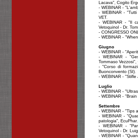
Lacava", Cogito Erg
- WEBINAR - "L'ambu
- WEBINAR - "Tutti 
VET.
- WEBINAR - "Il ca
Vetoquinol - Dr. To
- CONGRESSO ONLI
- WEBINAR - "When t
Giugno
- WEBINAR - "Aperit
- WEBINAR - "Gest
Tommaso Vezzosi", 
- "Corso di formazi
Buonconvento (SI).
- WEBINAR - "Stifle 
Luglio
- WEBINAR - "Ultras
- WEBINAR - "Brain 
Settembre
- WEBINAR - "Tips a
- WEBINAR - "Quadr
patologia", EcuPhar.
- WEBINAR - "Paras
Vetoquinol - Dr. Lui
- WEBINAR - "Quando