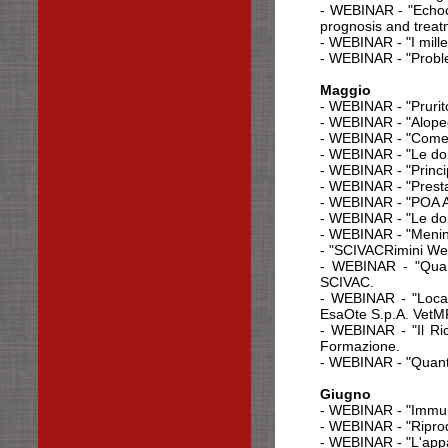
- WEBINAR - "Echoca
prognosis and treat
-
WEBINAR
- "I mill
-
WEBINAR
- "Probl
Maggio
-
WEBINAR
- "Pruri
-
WEBINAR
- "Alope
-
WEBINAR
- "Come
-
WEBINAR
- "Le d
-
WEBINAR
- "Prin
-
WEBINAR
- "Prest
-
WEBINAR
- "POA A
-
WEBINAR
- "Le do
-
WEBINAR
- "Meni
- "SCIVACRimini Web
-
WEBINAR
- "Qua
SCIVAC.
-
WEBINAR
- "Loca
EsaOte S.p.A. VetM
-
WEBINAR
- "Il Ri
Formazione.
- WEBINAR - "Quanto 
Giugno
- WEBINAR - "Immuno
- WEBINAR - "Riprod
- WEBINAR - "L'appa