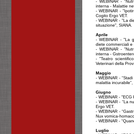
- WEBINAR - "Nutriz
interna - Malattie n
- WEBINAR - "Ipotiro
Cogito Ergo VET.
- WEBINAR - "La diet
situazione", SIANA.
Aprile
- WEBINAR - "La ges
diete commerciali e
- WEBINAR - "Nutriz
interna - Gstroenter
- "Teatro scientifi
Veterinari della Prov
Maggio
- WEBINAR - “Stadi 
malattia incurabile”,
Giugno
- WEBINAR - "ECG R
- WEBINAR - “La nutr
Ergo VET.
- WEBINAR - “Gastrit
Nux vomica-homaccor
- WEBINAR - “Quando
Luglio