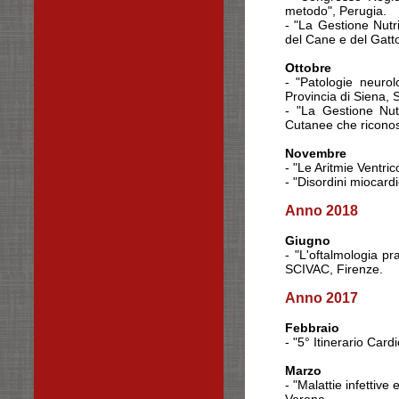
metodo", Perugia.
- "La Gestione Nutri
del Cane e del Gat
Ottobre
- "Patologie neuro
Provincia di Siena, 
- "La Gestione Nutr
Cutanee che riconos
Novembre
- "Le Aritmie Ventri
- "Disordini miocard
Anno 2018
Giugno
- "L'oftalmologia pr
SCIVAC, Firenze.
Anno 2017
Febbraio
- "5° Itinerario Car
Marzo
- "Malattie infettive