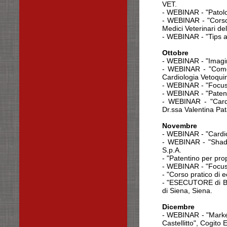
VET.
- WEBINAR - "Patolog
- WEBINAR - "Corso 
Medici Veterinari del
- WEBINAR - "Tips a
Ottobre
- WEBINAR - "Imagi
- WEBINAR - "Come o
Cardiologia Vetoquin
- WEBINAR - "Focus 
- WEBINAR - "Patenti
- WEBINAR - "Cardio
Dr.ssa Valentina Pat
Novembre
- WEBINAR - "Cardio
- WEBINAR - "Shade
S.p.A.
- "Patentino per prop
- WEBINAR - "Focus 
- "Corso pratico di 
- "ESECUTORE di BLSD
di Siena, Siena.
Dicembre
- WEBINAR - "Marker
Castellitto", Cogito