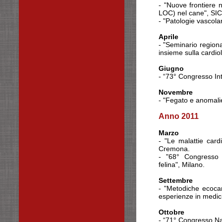
- "Nuove frontiere n
LOC) nel cane", SI
- "Patologie vascola
Aprile
- "Seminario region
insieme sulla cardiol
Giugno
- “73° Congresso In
Novembre
- "Fegato e anomali
Anno 2011
Marzo
- "Le malattie card
Cremona.
- "68° Congresso
felina", Milano.
Settembre
- "Metodiche ecocard
esperienze in medi
Ottobre
- “71° Congresso Na