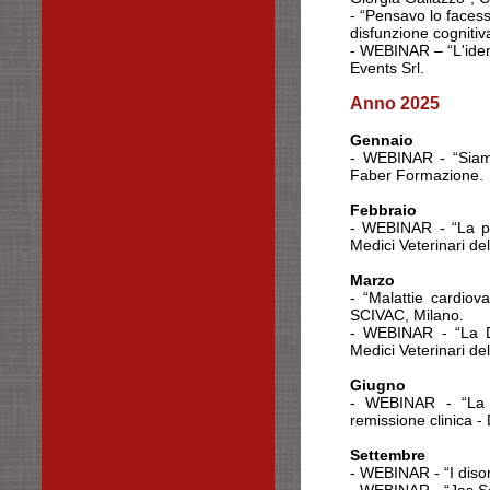
- “Pensavo lo faces
disfunzione cognitiva
- WEBINAR – “L'identi
Events Srl.
Anno 2025
Gennaio
- WEBINAR - “Siamo v
Faber Formazione.
Febbraio
- WEBINAR - “La pub
Medici Veterinari del
Marzo
- “Malattie cardiov
SCIVAC, Milano.
- WEBINAR - “La De
Medici Veterinari del
Giugno
- WEBINAR - “La t
remissione clinica -
Settembre
- WEBINAR - “I disor