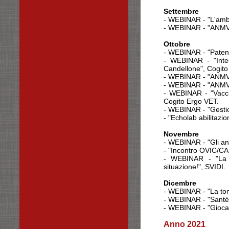
Settembre
- WEBINAR - "L'ambu
- WEBINAR - "ANMVILex
Ottobre
- WEBINAR - "Paten
- WEBINAR - "Integ
Candellone", Cogito
- WEBINAR - "ANMVIL
- WEBINAR - "ANMVIL
- WEBINAR - "Vaccin
Cogito Ergo VET.
- WEBINAR - "Gestion
- "Echolab abilitaz
Novembre
- WEBINAR - "Gli an
- "Incontro OVIC/CA
- WEBINAR - "La d
situazione!", SVIDI.
Dicembre
- WEBINAR - "La tom
- WEBINAR - "Santéve
- WEBINAR - "Giocan
Anno 2021