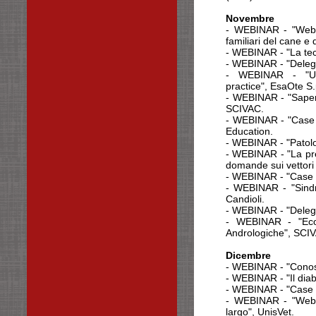
Novembre
- WEBINAR - "Webcar
familiari del cane e 
- WEBINAR - "La tecn
- WEBINAR - "Delega
- WEBINAR - "Ult
practice",
EsaOte S.
- WEBINAR - "Saper 
SCIVAC.
- WEBINAR - "Case o
Education.
- WEBINAR - "Patolo
- WEBINAR - "La prev
domande sui vettori 
- WEBINAR - "Case o
- WEBINAR - "Sindr
Candioli.
- WEBINAR - "Delega
- WEBINAR - "Ecog
Andrologiche", SCI
Dicembre
- WEBINAR - "Conosc
- WEBINAR - "Il diab
- WEBINAR - "Case o
- WEBINAR - "Webca
largo", UnisVet.