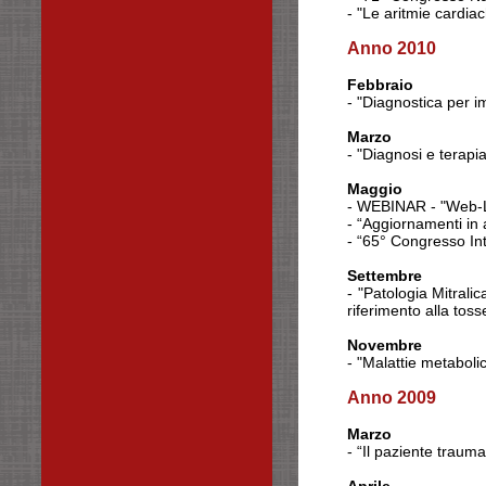
- "Le aritmie cardia
Anno 2010
Febbraio
- "Diagnostica per i
Marzo
- "Diagnosi e terap
Maggio
-
WEBINAR
- "Web-L
- “Aggiornamenti in a
- “65° Congresso In
Settembre
- "Patologia Mitralic
riferimento alla to
Novembre
- "Malattie metaboli
Anno 2009
Marzo
- “Il paziente trauma